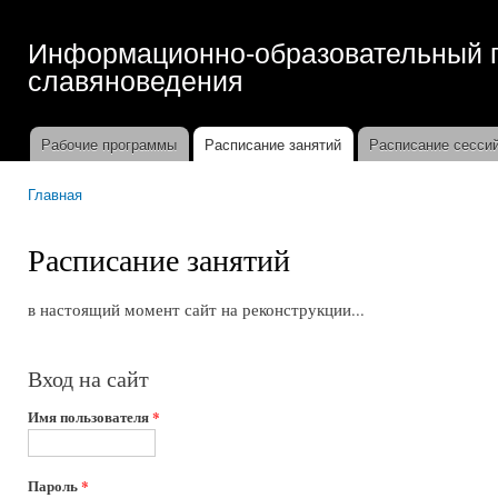
Пер
ос
Информационно-образовательный п
со
славяноведения
Рабочие программы
Расписание занятий
Расписание сесси
Главное меню
Главная
Вы здесь
Расписание занятий
в настоящий момент сайт на реконструкции...
Вход на сайт
Имя пользователя
*
Пароль
*